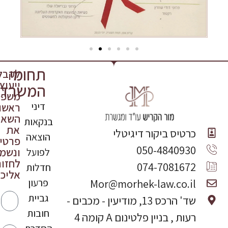
תחומי
לקבל
ייעוץ
המשרד
משפט
דיני
ראשונ
השאי
בנקאות
את
כרטיס ביקור דיגיטלי
הוצאה
פרטי
050-4840930
ונשמ
לפועל
לחזור
074-7081672
חדלות
אליכם
פרעון
Mor@morhek-law.co.il
שם
גביית
שד' הרכס 13, מודיעין - מכבים -
חובות
רעות , בניין פלטינום A קומה 4
טלפון