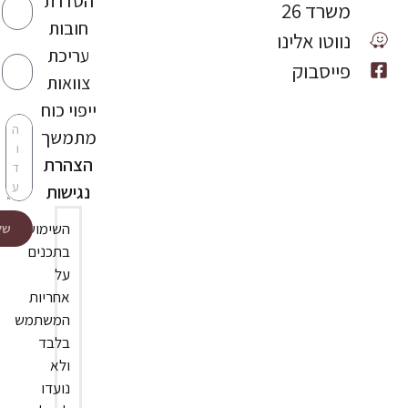
הסדרת
משרד 26
חובות
נווטו אלינו
אימייל
עריכת
פייסבוק
צוואות
הודעה
ייפוי כוח
מתמשך
הצהרת
נגישות
השימוש
של
בתכנים
ative:
על
אחריות
המשתמש
בלבד
ולא
נועדו