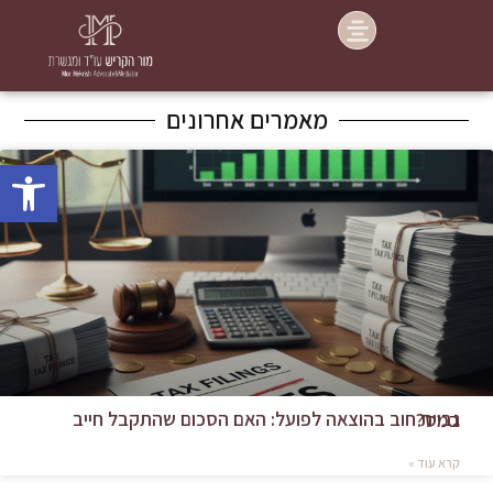
מאמרים אחרונים
פתח סרג
גביית חוב בהוצאה לפועל: האם הסכום שהתקבל חייב במס?
קרא עוד »